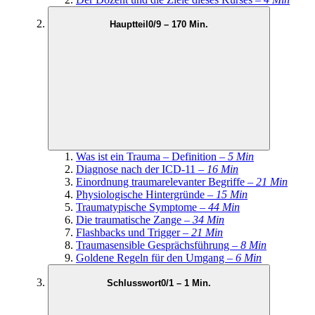
Hauptteil
0/9 – 170 Min.
Was ist ein Trauma – Definition –
5 Min
Diagnose nach der ICD-11 –
16 Min
Einordnung traumarelevanter Begriffe –
21 Min
Physiologische Hintergründe –
15 Min
Traumatypische Symptome –
44 Min
Die traumatische Zange –
34 Min
Flashbacks und Trigger –
21 Min
Traumasensible Gesprächsführung –
8 Min
Goldene Regeln für den Umgang –
6 Min
Schlusswort
0/1 – 1 Min.