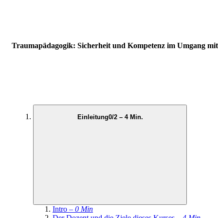
Traumapädagogik: Sicherheit und Kompetenz im Umgang mit 
Einleitung
0/2 – 4 Min.
Intro –
0 Min
Der Dozent und die Ziele dieses Kurses –
4 Min