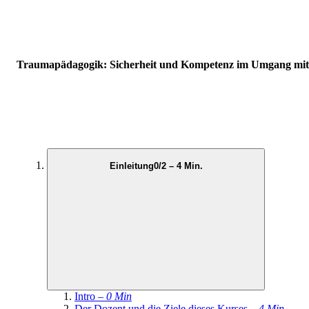
Traumapädagogik: Sicherheit und Kompetenz im Umgang mit 
Einleitung
0/2 – 4 Min.
Intro –
0 Min
Der Dozent und die Ziele dieses Kurses –
4 Min