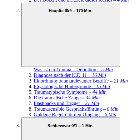
Hauptteil
0/9 – 170 Min.
Was ist ein Trauma – Definition –
5 Min
Diagnose nach der ICD-11 –
16 Min
Einordnung traumarelevanter Begriffe –
21 Min
Physiologische Hintergründe –
15 Min
Traumatypische Symptome –
44 Min
Die traumatische Zange –
34 Min
Flashbacks und Trigger –
21 Min
Traumasensible Gesprächsführung –
8 Min
Goldene Regeln für den Umgang –
6 Min
Schlusswort
0/1 – 1 Min.