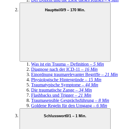
Hauptteil
0/9 – 170 Min.
Was ist ein Trauma – Definition –
5 Min
Diagnose nach der ICD-11 –
16 Min
Einordnung traumarelevanter Begriffe –
21 Min
Physiologische Hintergründe –
15 Min
Traumatypische Symptome –
44 Min
Die traumatische Zange –
34 Min
Flashbacks und Trigger –
21 Min
Traumasensible Gesprächsführung –
8 Min
Goldene Regeln für den Umgang –
6 Min
Schlusswort
0/1 – 1 Min.