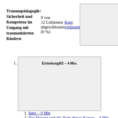
Traumapädagogik:
Sicherheit und
0 von
Kompetenz im
12 Lektionen
Kurs
abgeschlossen
verlassen
Umgang mit
(0 %)
traumatisierten
Kindern
Einleitung
0/2 – 4 Min.
Intro –
0 Min
Der Dozent und die Ziele dieses Kurses –
4 Min