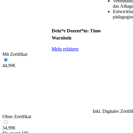
Vermittlu
das Alltag
Entwicklun
pädagogisc
Dein*e Dozent*in: Timo
Warnholz
Mehr erfahren
Mit Zertifikat
44,99
€
Inkl. Digitales Zertif
Ohne Zertifikat
34,99
€