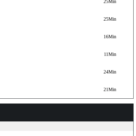
25Min
25Min
16Min
11Min
24Min
21Min
Schlussw