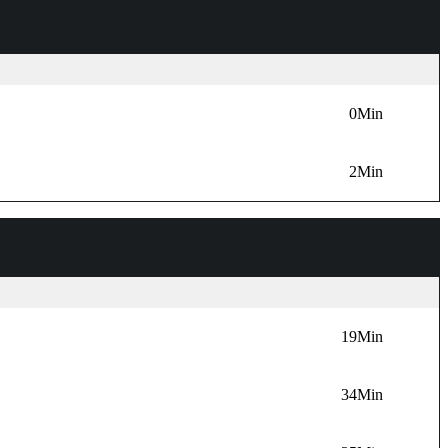
Einleitun
0Min
2Min
Hauptteil
19Min
34Min