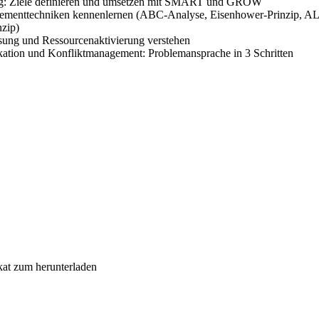
ng: Ziele definieren und umsetzen mit SMART und GROW
ementtechniken kennenlernen (ABC-Analyse, Eisenhower-Prinzip, 
nzip)
sung und Ressourcenaktivierung verstehen
tion und Konfliktmanagement: Problemansprache in 3 Schritten
ikat zum herunterladen