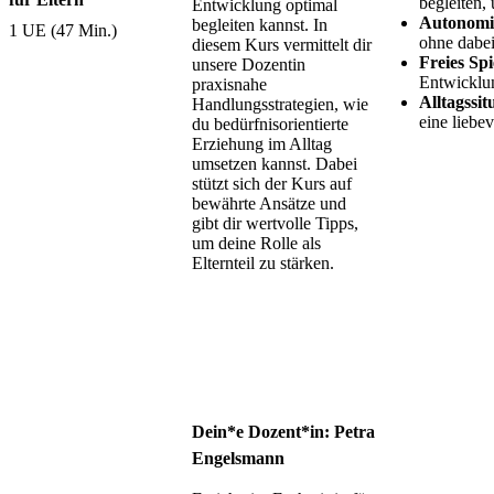
begleiten,
Entwicklung optimal
Autonomie
begleiten kannst. In
1 UE (47 Min.)
ohne dabei
diesem Kurs vermittelt dir
Freies Sp
unsere Dozentin
Entwicklun
praxisnahe
Alltagssit
Handlungsstrategien, wie
eine liebe
du bedürfnisorientierte
Erziehung im Alltag
umsetzen kannst. Dabei
stützt sich der Kurs auf
bewährte Ansätze und
gibt dir wertvolle Tipps,
um deine Rolle als
Elternteil zu stärken.
Dein*e Dozent*in: Petra
Engelsmann