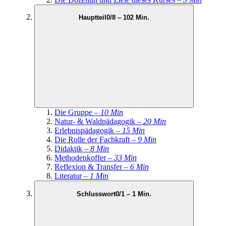
Hauptteil
0/8 – 102 Min.
Die Gruppe –
10 Min
Natur- & Waldpädagogik –
20 Min
Erlebnispädagogik –
15 Min
Die Rolle der Fachkraft –
9 Min
Didaktik –
8 Min
Methodenkoffer –
33 Min
Reflexion & Transfer –
6 Min
Literatur –
1 Min
Schlusswort
0/1 – 1 Min.