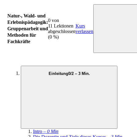
Natur-, Wald- und
0 von
Erlebnispädagogik:
11 Lektionen
Kurs
Gruppenarbeit und
abgeschlossen
verlassen
Methoden für
(0 %)
Fachkräfte
Einleitung
0/2 – 3 Min.
Intro –
0 Min
Die Dozentin und Ziele dieses Kurses –
3 Min