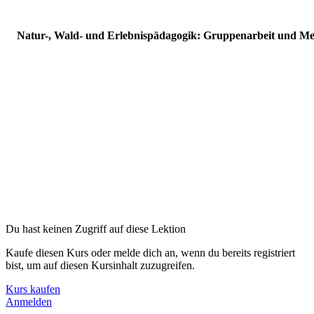
Einleitung
0/2 – 3 Min.
Hauptteil
0/8 – 102 Min.
Natur-, Wald- und Erlebnispädagogik: Gruppenarbeit und Me
Intro –
0 Min
Die Gruppe –
10 Min
Die Dozentin und Ziele dieses Kurses –
3 Min
Natur- & Waldpädagogik –
20 Min
Erlebnispädagogik –
15 Min
Die Rolle der Fachkraft –
9 Min
Didaktik –
8 Min
Methodenkoffer –
33 Min
Du hast keinen Zugriff auf diese Lektion
Reflexion & Transfer –
6 Min
Kaufe diesen Kurs oder melde dich an, wenn du bereits registriert
Literatur –
1 Min
bist, um auf diesen Kursinhalt zuzugreifen.
Schlusswort
0/1 – 1 Min.
Kurs kaufen
Anmelden