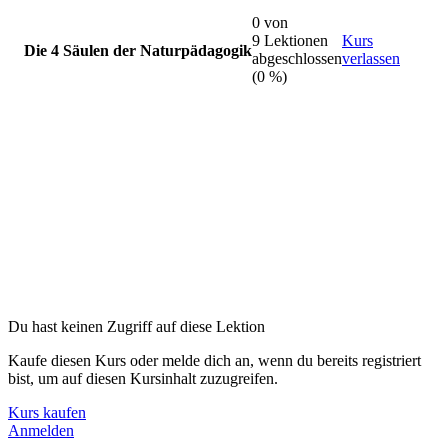
Einleitung
0/2 – 4 Min.
0 von
9 Lektionen
Kurs
Die 4 Säulen der Naturpädagogik
abgeschlossen
verlassen
Intro –
0 Min
(0 %)
Die Dozentin und die Ziele dieses Kurses –
4 Min
Hauptteil
0/6 – 85 Min.
Schlusswort
0/1 – 1 Min.
Naturpädagogik –
12 Min
Schlusswort –
1 Min
Vier Säulen und Grundpfeiler des Konzeptes –
19 Min
Umweltbildung im Kontext unserer Zeit –
26 Min
Natur und Gesundheit –
16 Min
Du hast keinen Zugriff auf diese Lektion
Chancen und Grenzen der Naturpädagogik –
4 Min
Kaufe diesen Kurs oder melde dich an, wenn du bereits registriert
bist, um auf diesen Kursinhalt zuzugreifen.
Durchstarten mit dem passenden Konzept –
8 Min
Kurs kaufen
Anmelden