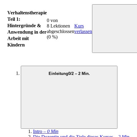
Verhaltenstherapie
Teil 1:
0 von
Hintergründe &
8 Lektionen
Kurs
abgeschlossen
verlassen
Anwendung in der
(0 %)
Arbeit mit
Kindern
Einleitung
0/2 – 2 Min.
Intro –
0 Min
Die Dozentin und die Ziele dieses Kurses –
2 Min