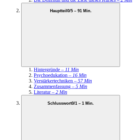
Hauptteil
0/5 – 91 Min.
Hintergründe –
11 Min
Psychoedukation –
16 Min
Verstärkertechniken –
57 Min
Zusammenfassung –
5 Min
Literatur –
2 Min
Schlusswort
0/1 – 1 Min.