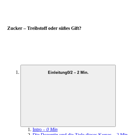
Zucker – Treibstoff oder süßes Gift?
Einleitung
0/2 – 2 Min.
Intro –
0 Min
Die Dozentin und die Ziele dieses Kurses –
2 Min